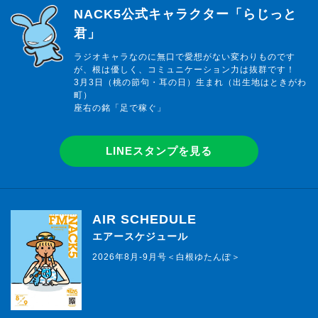
らじっと君
NACK5公式キャラクター「らじっと
君」
ラジオキャラなのに無口で愛想がない変わりものです
が、根は優しく、コミュニケーション力は抜群です！
3月3日（桃の節句・耳の日）生まれ（出生地はときがわ
町）
座右の銘「足で稼ぐ」
LINEスタンプを見る
AIR SCHEDULE
エアースケジュール
2026年8月-9月号＜白根ゆたんぽ＞