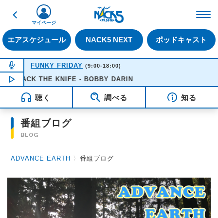
戻る
FM NACK5 79.5MHz（
マイページ
エアスケジュール
NACK5 NEXT
ポッドキャスト
NOW ON AIR
FUNKY FRIDAY
(9:00-18:00)
MACK THE KNIFE - BOBBY DARIN
NOW PLAYING
16:51
聴く
調べる
知る
番組ブログ
BLOG
ADVANCE EARTH
〉
番組ブログ