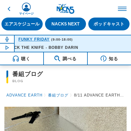
戻る
FM NACK5 79.5MHz（
マイページ
エアスケジュール
NACK5 NEXT
ポッドキャスト
NOW ON AIR
FUNKY FRIDAY
(9:00-18:00)
MACK THE KNIFE - BOBBY DARIN
NOW PLAYING
16:51
聴く
調べる
知る
番組ブログ
BLOG
ADVANCE EARTH
〉
番組ブログ
〉
8/11 ADVANCE EARTH 放送後記