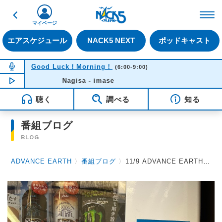
戻る
FM NACK5 79.5MHz（
マイページ
エアスケジュール
NACK5 NEXT
ポッドキャスト
NOW ON AIR
Good Luck！Morning！
(6:00-9:00)
NOW PLAYING
Nagisa - imase
06:44
聴く
調べる
知る
番組ブログ
BLOG
ADVANCE EARTH
〉
番組ブログ
〉
11/9 ADVANCE EARTH 放送後記