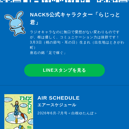
らじっと君
NACK5公式キャラクター「らじっと
君」
ラジオキャラなのに無口で愛想がない変わりものです
が、根は優しく、コミュニケーション力は抜群です！
3月3日（桃の節句・耳の日）生まれ（出生地はときがわ
町）
座右の銘「足で稼ぐ」
LINEスタンプを見る
AIR SCHEDULE
エアースケジュール
2026年6月-7月号＜白根ゆたんぽ＞