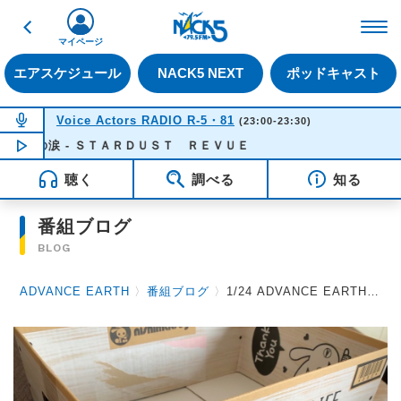
戻る
FM NACK5 79.5MHz（
マイページ
エアスケジュール
NACK5 NEXT
ポッドキャスト
NOW ON AIR
Voice Actors RADIO R-5・81
(23:00-23:30)
蘭の涙 - ＳＴＡＲＤＵＳＴ ＲＥＶＵＥ
NOW PLAYING
23:23
聴く
調べる
知る
番組ブログ
BLOG
ADVANCE EARTH
〉
番組ブログ
〉
1/24 ADVANCE EARTH 放送後記