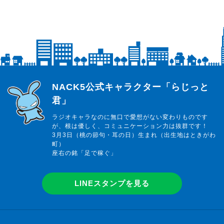
らじっと君
NACK5公式キャラクター「らじっと
君」
ラジオキャラなのに無口で愛想がない変わりものです
が、根は優しく、コミュニケーション力は抜群です！
3月3日（桃の節句・耳の日）生まれ（出生地はときがわ
町）
座右の銘「足で稼ぐ」
LINEスタンプを見る