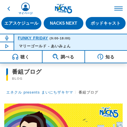
戻る
FM NACK5 79.5MHz（
マイページ
エアスケジュール
NACK5 NEXT
ポッドキャスト
NOW ON AIR
FUNKY FRIDAY
(9:00-18:00)
マリーゴールド - あいみょん
NOW PLAYING
12:52
聴く
調べる
知る
番組ブログ
BLOG
エネクル presents まいにちザキヤマ
〉
番組ブログ