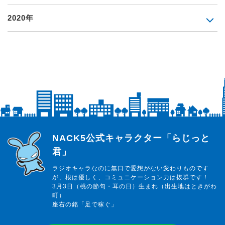
2020年
らじっと君
NACK5公式キャラクター「らじっと
君」
ラジオキャラなのに無口で愛想がない変わりものです
が、根は優しく、コミュニケーション力は抜群です！
3月3日（桃の節句・耳の日）生まれ（出生地はときがわ
町）
座右の銘「足で稼ぐ」