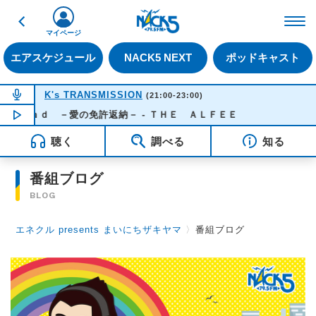
戻る
FM NACK5 79.5MHz（
マイページ
エアスケジュール
NACK5 NEXT
ポッドキャスト
NOW ON AIR
K's TRANSMISSION
(21:00-23:00)
ｏａｄ －愛の免許返納－ - ＴＨＥ ＡＬＦＥＥ
NOW PLAYING
21:30
聴く
調べる
知る
番組ブログ
BLOG
エネクル presents まいにちザキヤマ
〉
番組ブログ