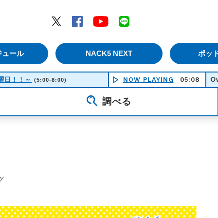
エムナックファイブ）
Twitter
Facebook
YouTube
LINE
ジュール
NACK5 NEXT
ポッ
！土曜日！！～
NOW PLAYING
05:08
Over Dri
(5:00-8:00)
調べる
グ