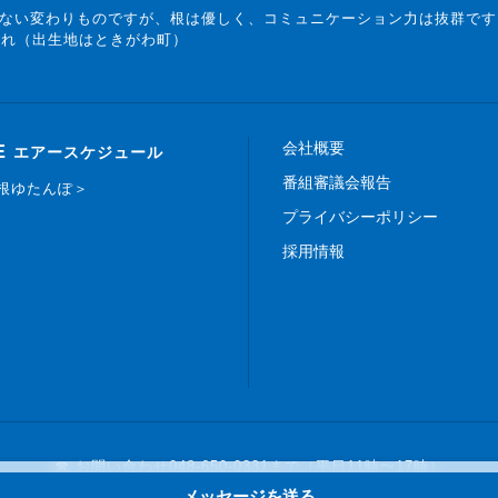
ない変わりものですが、根は優しく、コミュニケーション力は抜群です
まれ（出生地はときがわ町）
会社概要
E
エアースケジュール
番組審議会報告
白根ゆたんぽ＞
プライバシーポリシー
採用情報
☎ お問い合わせ
048-650-0331まで（平日11時〜17時）
メッセージを送る