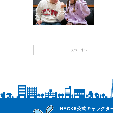
次の10件へ
らじっと君
NACK5公式キャラク