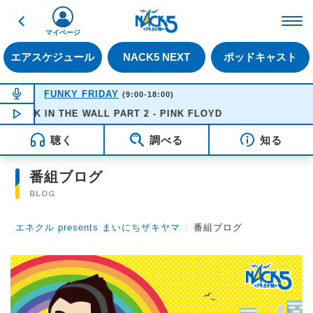
戻る
FM NACK5 79.5MHz（
マイページ
エアスケジュール
NACK5 NEXT
ポッドキャスト
NOW ON AIR
FUNKY FRIDAY
(9:00-18:00)
ICK IN THE WALL PART 2 - PINK FLOYD
NOW PLAYING
15:43
聴く
調べる
知る
番組ブログ
BLOG
エネクル presents まいにちザキヤマ
〉
番組ブログ