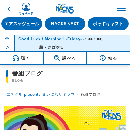
戻る
FM NACK5 79.5MHz（
マイページ
エアスケジュール
NACK5 NEXT
ポッドキャスト
NOW ON AIR
Good Luck！Morning！-Friday-
(6:00-9:00)
NOW PLAYING
船 - きばやし
06:33
聴く
調べる
知る
番組ブログ
BLOG
エネクル presents まいにちザキヤマ
〉
番組ブログ