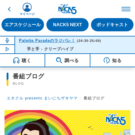
戻る
FM NACK5 79.5MHz（
マイページ
エアスケジュール
NACK5 NEXT
ポッドキャスト
NOW ON AIR
Palette Paradeのラジパレ！
(24:30-25:00)
NOW PLAYING
手と手 - クリープハイプ
00:39
聴く
調べる
知る
番組ブログ
BLOG
エネクル presents まいにちザキヤマ
〉
番組ブログ