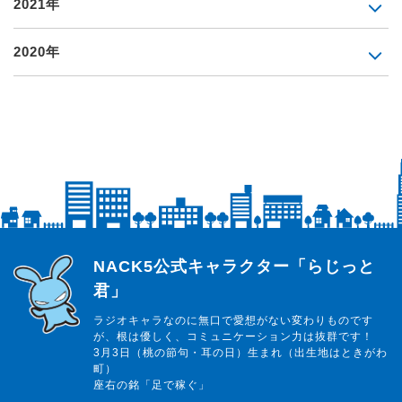
2021年
2020年
らじっと君
NACK5公式キャラクター「らじっと
君」
ラジオキャラなのに無口で愛想がない変わりものです
が、根は優しく、コミュニケーション力は抜群です！
3月3日（桃の節句・耳の日）生まれ（出生地はときがわ
町）
座右の銘「足で稼ぐ」