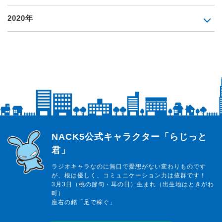
2020年
らじっと君
NACK5公式キャラクター「らじっと
君」
ラジオキャラなのに無口で愛想がない変わりものです
が、根は優しく、コミュニケーション力は抜群です！
3月3日（桃の節句・耳の日）生まれ（出生地はときがわ
町）
座右の銘「足で稼ぐ」