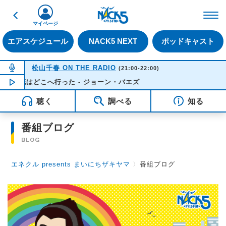
戻る
FM NACK5 79.5MHz（
マイページ
エアスケジュール
NACK5 NEXT
ポッドキャスト
NOW ON AIR
松山千春 ON THE RADIO
(21:00-22:00)
花はどこへ行った - ジョーン・バエズ
NOW PLAYING
21:28
聴く
調べる
知る
番組ブログ
BLOG
エネクル presents まいにちザキヤマ
〉
番組ブログ