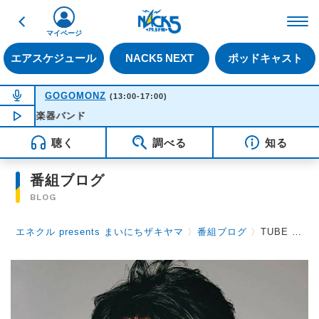
戻る
FM NACK5 79.5MHz（
マイページ
エアスケジュール
NACK5 NEXT
ポッドキャスト
NOW ON AIR
GOGOMONZ
(13:00-17:00)
 - 和楽器バンド
NOW PLAYING
15:50
聴く
調べる
知る
番組ブログ
BLOG
エネクル presents まいにちザキヤマ
〉
番組ブログ
〉
TUBE 前田亘輝さんから学んだ音楽情報