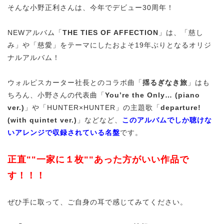
そんな小野正利さんは、今年でデビュー30周年！
NEWアルバム「
THE TIES OF AFFECTION
」は、「慈し
み」や「慈愛」をテーマにしたおよそ19年ぶりとなるオリジ
ナルアルバム！
ウォルピスカーター社長とのコラボ曲「
揺るぎなき旅
」はも
ちろん、小野さんの代表曲「
You’re the Only… (piano
ver.)
」や「HUNTER×HUNTER」の主題歌「
departure!
(with quintet ver.)
」などなど、
このアルバムでしか聴けな
いアレンジで収録されている名盤
です。
正直""一家に１枚""あった方がいい作品で
す！！！
ぜひ手に取って、ご自身の耳で感じてみてください。