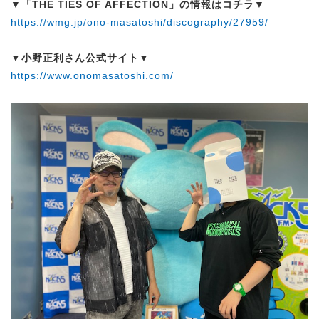
▼「THE TIES OF AFFECTION」の情報はコチラ▼
https://wmg.jp/ono-masatoshi/discography/27959/
▼小野正利さん公式サイト▼
https://www.onomasatoshi.com/