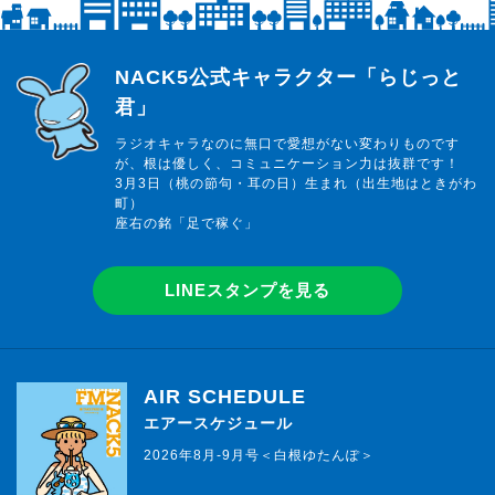
らじっと君
NACK5公式キャラクター「らじっと
君」
ラジオキャラなのに無口で愛想がない変わりものです
が、根は優しく、コミュニケーション力は抜群です！
3月3日（桃の節句・耳の日）生まれ（出生地はときがわ
町）
座右の銘「足で稼ぐ」
LINEスタンプを見る
AIR SCHEDULE
エアースケジュール
2026年8月-9月号＜白根ゆたんぽ＞