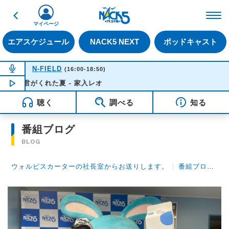
戻る
FM NACK5 79.5MHz（
マイページ
エアスケジュール
NACK5 NEXT
ポッドキャスト
NOW ON AIR
N-FIELD
(16:00-18:50)
君がくれた夏 - 家入レオ
NOW PLAYING
18:38
聴く
調べる
知る
番組ブログ
BLOG
ウォルピスカーターの社長室からお送りします。
〉
番組ブログ
〉