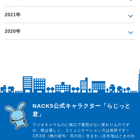
2021年
2020年
らじっと君
NACK5公式キャラクター「らじっと
君」
ラジオキャラなのに無口で愛想がない変わりものです
が、根は優しく、コミュニケーション力は抜群です！
3月3日（桃の節句・耳の日）生まれ（出生地はときがわ