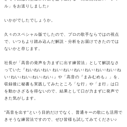
ル」をお送りしました♪
いかがでしたでしょうか。
久々のスペシャル版でしたので、プロの歌手ならではの視点
で、いつもより踏み込んだ解説・分析をお届けできたのでは
ないかと存じます。
社長が「高音の発声を力まずに出す練習法」として解説なさ
っていた『ねいねいねい ねい↑ねい↑
ねい↑ねい↑
ねい↑ねい↑ね
い↑
ねい↓
ねい↓
ねい↓
ねい↓
』や「高音の『まみむめも』」を、
収録後に秘書も実践してみたところ「な行」や「ま行」は口
を動かさざるを得ないので、結果として口が力まずに発声で
きた気がします。
"
高音を出す
"という目的だけでなく、普通キーの歌にも活用で
きそうな練習法ですので、ぜひ皆様も試してみてください♪