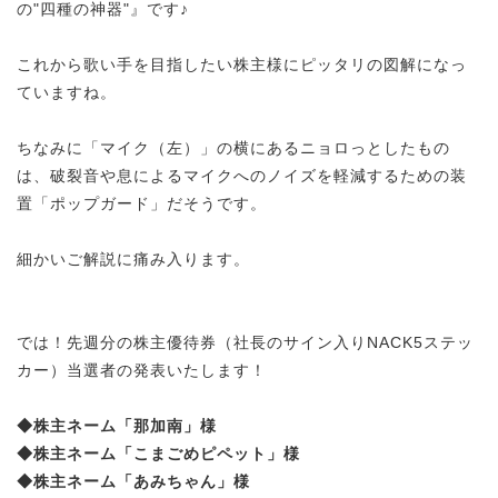
の"四種の神器"』です♪
これから歌い手を目指したい株主様にピッタリの図解になっ
ていますね。
ちなみに「マイク（左）」の横にあるニョロっとしたもの
は、
破裂音や息によるマイクへのノイズを軽減するための装
置「
ポップガード」だそうです。
細かいご解説に痛み入ります。
では！先週分の株主優待券（社長のサイン入りNACK5ステッ
カー）当選者の発表いたします！
◆株主ネーム「
那加南
」様
◆株主ネーム「
こまごめピペット
」様
◆株主ネーム「あみちゃん」様