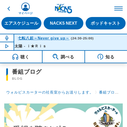
戻る
FM NACK5 79.5MHz（
マイページ
エアスケジュール
NACK5 NEXT
ポッドキャスト
NOW ON AIR
七転八起～Never give up～
(24:30-25:00)
徒太陽 - ｉ★Ｒｉｓ
NOW PLAYING
00:32
聴く
調べる
知る
番組ブログ
BLOG
ウォルピスカーターの社長室からお送りします。
〉
番組ブログ
〉