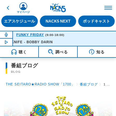
戻る
FM NACK5 79.5MHz（
マイページ
エアスケジュール
NACK5 NEXT
ポッドキャスト
NOW ON AIR
FUNKY FRIDAY
(9:00-18:00)
KNIFE - BOBBY DARIN
NOW PLAYING
16:51
聴く
調べる
知る
番組ブログ
BLOG
THE SEITARO★RADIO SHOW「1700」
〉
番組ブログ
〉
１１月２５日（木）