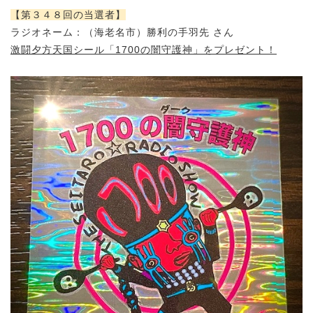
【第３４８回の当選者】
ラジオネーム：（海老名市）
勝利の手羽先 さん
激闘夕方天国シール「1700の闇守護神」をプレゼント！