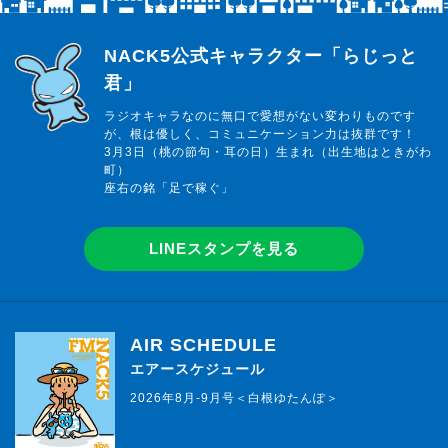
らじっと君
NACK5公式キャラクター「らじっと
君」
ラジオキャラなのに無口で愛想がない変わりものです
が、根は優しく、コミュニケーション力は抜群です！
3月3日（桃の節句・耳の日）生まれ（出生地はときがわ
町）
座右の銘「足で稼ぐ」
LINEスタンプを見る
AIR SCHEDULE
エアースケジュール
2026年8月-9月号＜白根ゆたんぽ＞