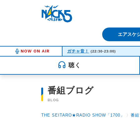
FM NACK5 79.5MHz（エフ
エアスケ
NOW ON AIR
ガチャ音！
(22:30-23:00)
聴く
番組ブログ
BLOG
THE SEITARO★RADIO SHOW「1700」
〉
番組