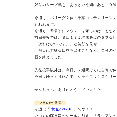
残りのリーグ戦も、あっという間にあと１９試
今週は、パリーグ２位の千葉ロッテマリーンズ
行われます。
今週も一番最初にマウンドを守るのは、もちろ
前回登板では、８回１３２球無失点のタフなピ
「疲れはないです。」と笑顔を見せ、
「明日は無駄な四球を出すことなく、自分のペ
習を終えました。
先発投手以外は、今日、２週間ぶりに自宅で休
今日はゆっくり休んで、クライマックスシリー
かんちゃん、ありがとうございました！
【今日の当選者】
今週は「
黄金の1700
」です！！
いつもの曜日毎のシールに加え、「ラジアンの