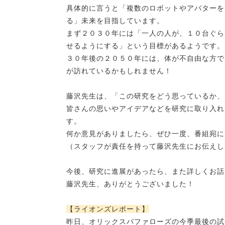
具体的に言うと「複数のロボットやアバターを
る」未来を目指しています。
まず２０３０年には「一人の人が、１０台ぐら
せるようにする」という目標があるようです。
３０年後の２０５０年には、
体が不自由な方で
が訪れているかもしれません！
藤沢先生は、「この研究をどう思っているか、
皆さんの思いやアイデアなどを研究に取り入れ
す。
何か意見がありましたら、ぜひ一度、番組宛に
（スタッフが責任を持って藤沢先生
にお伝えし
今後、研究に進展があったら、また詳しくお話
藤沢先生、ありがとうございました！
【ライオンズレポート】
昨日、オリックスバファローズの今季最後の試