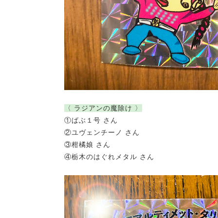
〈 ラジアンの魔除け 〉
①ばぶ１号 さん
②ユヴェンチーノ さん
③柑橘娘 さん
④栃木のはぐれメタル さん