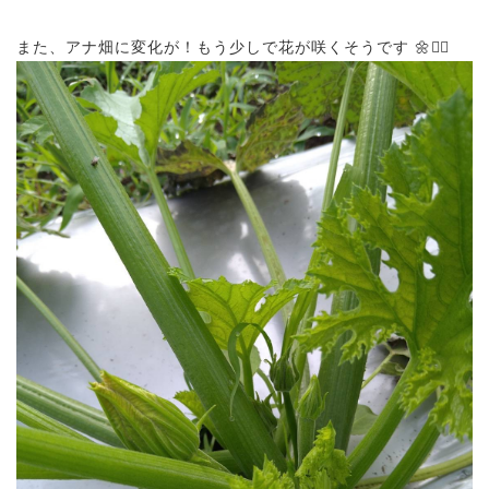
また、アナ畑に変化が！もう少しで花が咲くそうです 🌼💁‍♀️