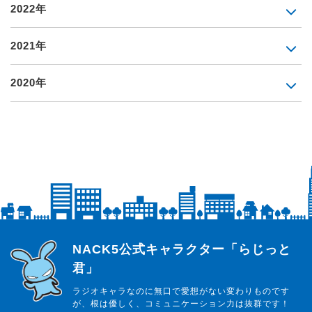
2022年
2021年
2020年
らじっと君
NACK5公式キャラクター「らじっと
君」
ラジオキャラなのに無口で愛想がない変わりものです
が、根は優しく、コミュニケーション力は抜群です！