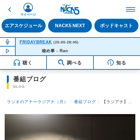
戻る
FM NACK5 79.5MHz（
マイページ
エアスケジュール
NACK5 NEXT
ポッドキャスト
NOW ON AIR
FRIDAYBREAK
(25:00-28:45)
NOW PLAYING
秘め事 - Ran
03:33
聴く
調べる
知る
番組ブログ
BLOG
ラジオのアナ〜ラジアナ（月）
〉
番組ブログ
〉
【ラジアナ】今週もアナリンピック【月曜日】