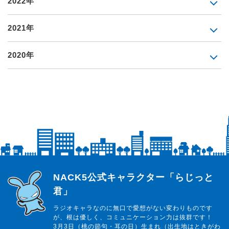
2022年
2021年
2020年
らじっと君
NACK5公式キャラクター「らじっと
君」
ラジオキャラなのに無口で愛想がない変わりものです
が、根は優しく、コミュニケーション力は抜群です！
3月3日（桃の節句・耳の日）生まれ（出生地はときがわ