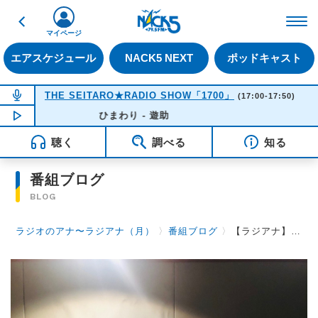
戻る
FM NACK5 79.5MHz（
マイページ
エアスケジュール
NACK5 NEXT
ポッドキャスト
NOW ON AIR
THE SEITARO★RADIO SHOW「1700」
(17:00-17:50)
NOW PLAYING
ひまわり - 遊助
16:30
聴く
調べる
知る
番組ブログ
BLOG
ラジオのアナ〜ラジアナ（月）
〉
番組ブログ
〉
【ラジアナ】見てみて～【月曜日】