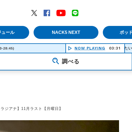
エムナックファイブ）
Twitter
Facebook
YouTube
LINE
ジュール
NACK5 NEXT
ポッ
NOW PLAYING
CURRY食べたい feat.ソイ
03:31
0-28:45)
調べる
【ラジアナ】11月ラスト【月曜日】