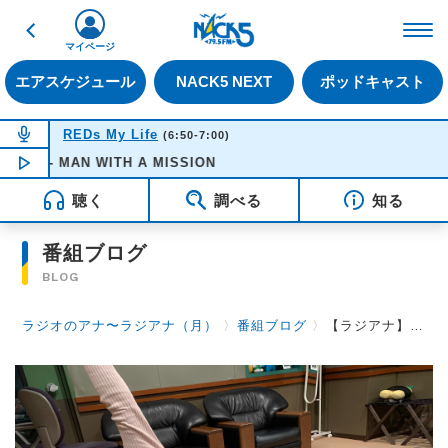
戻る
FM NACK5 79.5MHz（
マイページ
エアスケジュール
NACK5 NEXT
ポッドキャスト
NOW ON AIR
REDs My Life
(6:50-7:00)
flag - MAN WITH A MISSION
NOW PLAYING
06:53
聴く
調べる
知る
番組ブログ
BLOG
ラジオのアナ〜ラジアナ（月）
〉
番組ブログ
〉
【ラジアナ】１１月【月曜日】