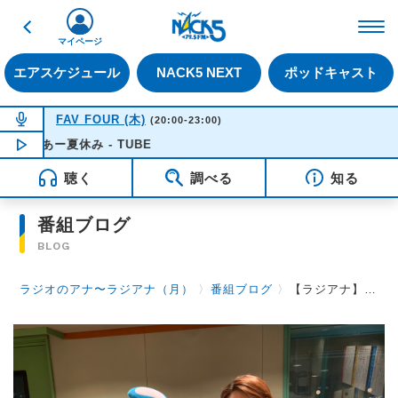
戻る
FM NACK5 79.5MHz（
マイページ
エアスケジュール
NACK5 NEXT
ポッドキャスト
NOW ON AIR
FAV FOUR (木)
(20:00-23:00)
あー夏休み - TUBE
NOW PLAYING
20:50
聴く
調べる
知る
番組ブログ
BLOG
ラジオのアナ〜ラジアナ（月）
〉
番組ブログ
〉
【ラジアナ】敬老の日【月曜日】