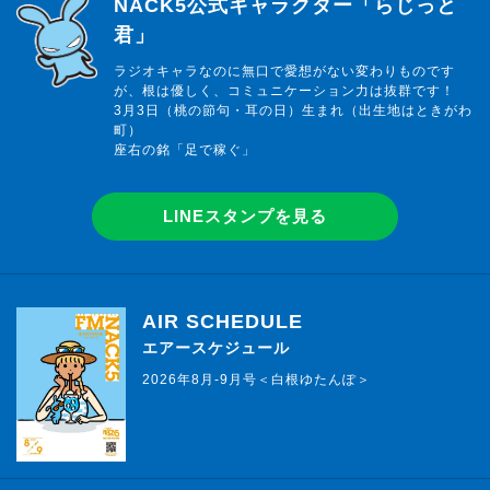
らじっと君
NACK5公式キャラクター「らじっと
君」
ラジオキャラなのに無口で愛想がない変わりものです
が、根は優しく、コミュニケーション力は抜群です！
3月3日（桃の節句・耳の日）生まれ（出生地はときがわ
町）
座右の銘「足で稼ぐ」
LINEスタンプを見る
AIR SCHEDULE
エアースケジュール
2026年8月-9月号＜白根ゆたんぽ＞