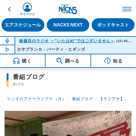
戻る
FM NACK5 79.5MHz（
マイページ
エアスケジュール
NACK5 NEXT
ポッドキャスト
NOW ON AIR
板歯目のラジオ ～”いたはめ”ではございません～
(25:40-26:00)
カサブランカ - バーティ・ヒギンズ
NOW PLAYING
01:46
聴く
調べる
知る
番組ブログ
BLOG
ラジオのアナ〜ラジアナ（月）
〉
番組ブログ
〉
【ラジアナ】ゲスト『daisansei 安宅伸明さん フジカケ ウミさん』【月曜日】