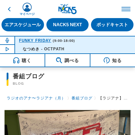
戻る
FM NACK5 79.5MHz（
マイページ
エアスケジュール
NACK5 NEXT
ポッドキャスト
NOW ON AIR
FUNKY FRIDAY
(9:00-18:00)
NOW PLAYING
なつめき - OCTPATH
09:55
聴く
調べる
知る
番組ブログ
BLOG
ラジオのアナ〜ラジアナ（月）
〉
番組ブログ
〉
【ラジアナ】ゲスト『極東飯店 いおんさん、土肥さん』【月曜日】