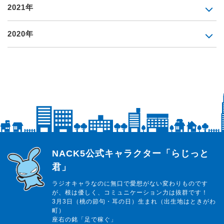
2021年
2020年
らじっと君
NACK5公式キャラクター「らじっと
君」
ラジオキャラなのに無口で愛想がない変わりものです
が、根は優しく、コミュニケーション力は抜群です！
3月3日（桃の節句・耳の日）生まれ（出生地はときがわ
町）
座右の銘「足で稼ぐ」