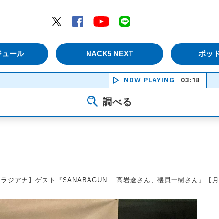
エムナックファイブ）
Twitter
Facebook
YouTube
LINE
ジュール
NACK5 NEXT
ポッ
NOW PLAYING
03:18
LOVING
調べる
【ラジアナ】ゲスト『SANABAGUN. 高岩遼さん、磯貝一樹さん』【