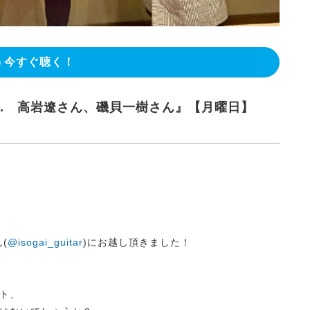
今すぐ聴く！
N. 高岩遼さん、磯貝一樹さん』【月曜日】
(
@isogai_guitar
)にお越し頂きました！
ト、