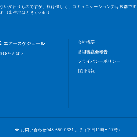
ない変わりものですが、根は優しく、コミュニケーション力は抜群です
まれ（出生地はときがわ町）
会社概要
E
エアースケジュール
番組審議会報告
白根ゆたんぽ＞
プライバシーポリシー
採用情報
☎ お問い合わせ
048-650-0331まで（平日11時〜17時）