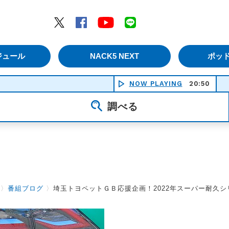
エムナックファイブ）
Twitter
Facebook
YouTube
LINE
ジュール
NACK5 NEXT
ポッ
NOW PLAYING
20:50
あー夏休み
調べる
〉
番組ブログ
〉
埼玉トヨペットＧＢ応援企画！2022年スーパー耐久