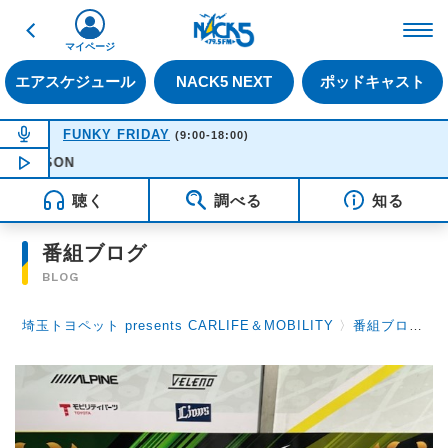
戻る
FM NACK5 79.5MHz（
マイページ
エアスケジュール
NACK5 NEXT
ポッドキャスト
NOW ON AIR
FUNKY FRIDAY
(9:00-18:00)
NOW PLAYING
12:21
THRILLER -
聴く
調べる
知る
番組ブログ
BLOG
埼玉トヨペット presents CARLIFE＆MOBILITY
〉
番組ブログ
〉