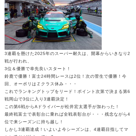
3連覇を懸けた2025年のスーパー耐久は、開幕からいきなり2
戦が行われ、
3位＆優勝で幸先良いスタート！
鈴鹿で優勝！富士24時間レースは2位！次の菅生で優勝！今
回、オーポリはＺクラス休み・・・
これでランキングトップをリード！ポイント次第で決まる第6
戦岡山で3位に入り3連覇決定！
この第6戦からAドライバーが松井宏太選手が加わった！
最終戦富士で表彰台に乗れば全戦表彰台が・・・残念ながら4
位で来シーズンに持ち越し！
しかし3連覇達成！いよいよ今シーズンは、4連覇目指してマ