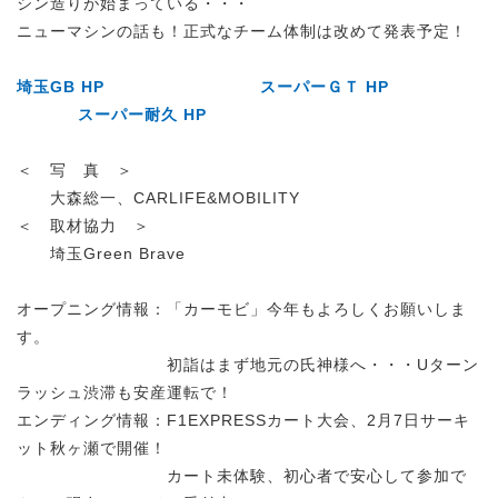
シン造りが始まっている・・・
ニューマシンの話も！正式なチーム体制は改めて発表予定！
埼玉GB HP
スーパーＧＴ HP
スーパー耐久 HP
＜ 写 真 ＞
大森総一、CARLIFE&MOBILITY
＜ 取材協力 ＞
埼玉Green Brave
オープニング情報：「カーモビ」今年もよろしくお願いしま
す。
初詣はまず地元の氏神様へ・・・Uターン
ラッシュ渋滞も安産運転で！
エンディング情報：F1EXPRESSカート大会、2月7日サーキ
ット秋ヶ瀬で開催！
カート未体験、初心者で安心して参加で