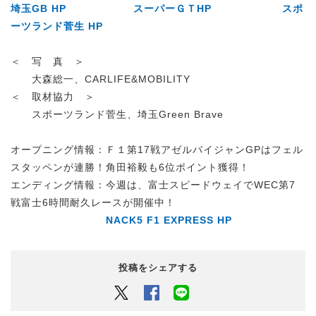
埼玉GB HP
スーパーＧＴHP
スポ
ーツランド菅生 HP
＜ 写 真 ＞
大森総一、CARLIFE&MOBILITY
＜ 取材協力 ＞
スポーツランド菅生、埼玉Green Brave
オープニング情報：Ｆ１第17戦アゼルバイジャンGPはフェル
スタッペンが連勝！角田裕毅も6位ポイント獲得！
エンディング情報：今週は、富士スピードウェイでWEC第7
戦富士6時間耐久レースが開催中！
NACK5 F1 EXPRESS HP
投稿をシェアする
Twitter
Facebook
LINEでシェアするボタン