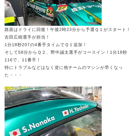
路面はドライに回復！午後2時23分から予選Ｑ１がスタート！
吉田広樹選手が担当！
1分18秒207の4番手タイムでＱ１追加！
そして58分からＱ２、野中誠太選手がコースイン！1分18秒
116で、11番手！
特にトラブルなどはなく逆に他チームのマシンが早くなっ
た・・・