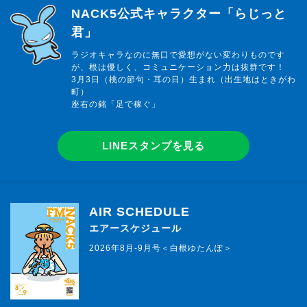
らじっと君
NACK5公式キャラクター「らじっと
君」
ラジオキャラなのに無口で愛想がない変わりものです
が、根は優しく、コミュニケーション力は抜群です！
3月3日（桃の節句・耳の日）生まれ（出生地はときがわ
町）
座右の銘「足で稼ぐ」
LINEスタンプを見る
AIR SCHEDULE
エアースケジュール
2026年8月-9月号＜白根ゆたんぽ＞