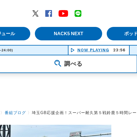
エムナックファイブ）
Twitter
Facebook
YouTube
LINE
ジュール
NACK5 NEXT
ポッ
NOW PLAYING
23:56
-24:00)
調べる
〉
番組ブログ
〉
埼玉GB応援企画！スーパー耐久第５戦鈴鹿５時間レ