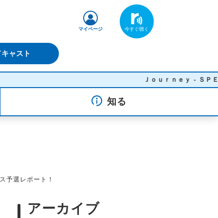
マイページ
ドキャスト
Ｊｏｕｒｎｅｙ - ＳＰＥＣＩＡＬ ＯＴＨＥＲ
知る
ース予選レポート！
アーカイブ