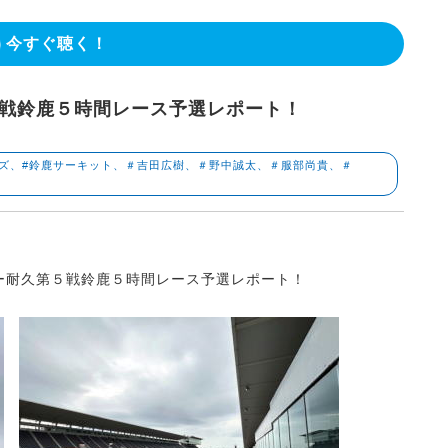
今すぐ聴く！
５戦鈴鹿５時間レース予選レポート！
ーズ、#鈴鹿サーキット、＃吉田広樹、＃野中誠太、＃服部尚貴、＃
ー耐久第５戦鈴鹿５時間レース予選レポート！