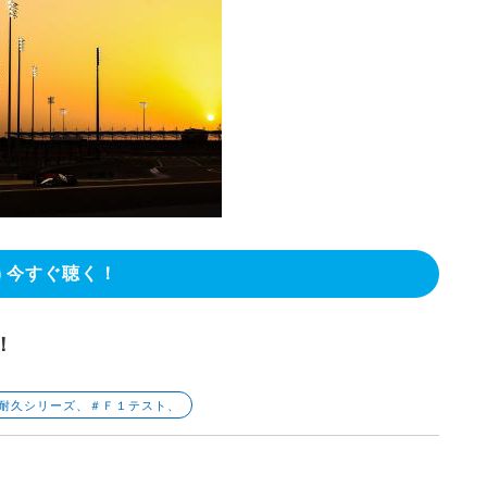
今すぐ聴く！
！
ー耐久シリーズ、＃Ｆ１テスト、