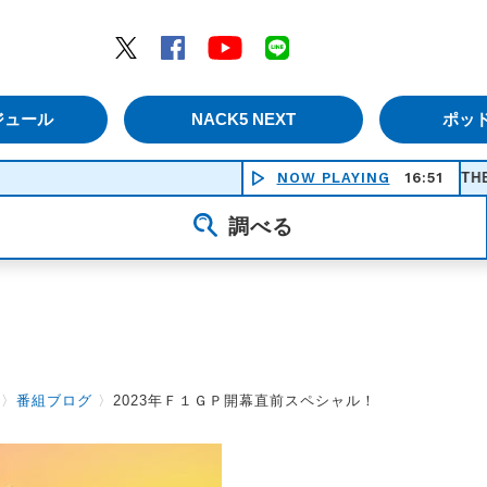
エムナックファイブ）
Twitter
Facebook
YouTube
LINE
ジュール
NACK5 NEXT
ポッ
MACK THE KNIFE - BOBBY
NOW PLAYING
16:51
調べる
〉
番組ブログ
〉
2023年Ｆ１ＧＰ開幕直前スペシャル！