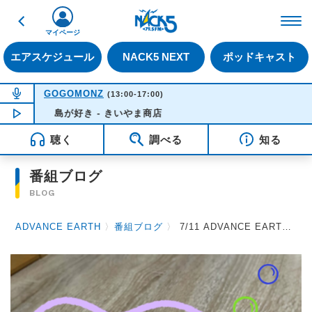
戻る
FM NACK5 79.5MHz（
マイページ
エアスケジュール
NACK5 NEXT
ポッドキャスト
NOW ON AIR
GOGOMONZ
(13:00-17:00)
NOW PLAYING
島が好き - きいやま商店
15:57
聴く
調べる
知る
番組ブログ
BLOG
ADVANCE EARTH
〉
番組ブログ
〉
7/11 ADVANCE EARTH 放送後記