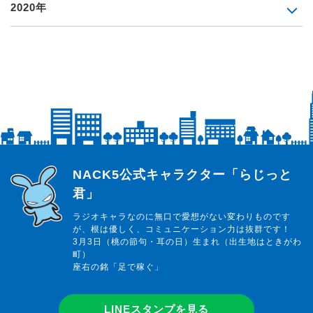
2020年
らじっと君
NACK5公式キャラクター「らじっと
君」
ラジオキャラなのに無口で愛想がない変わりものです
が、根は優しく、コミュニケーション力は抜群です！
3月3日（桃の節句・耳の日）生まれ（出生地はときがわ
町）
座右の銘「足で稼ぐ」
LINEスタンプを見る