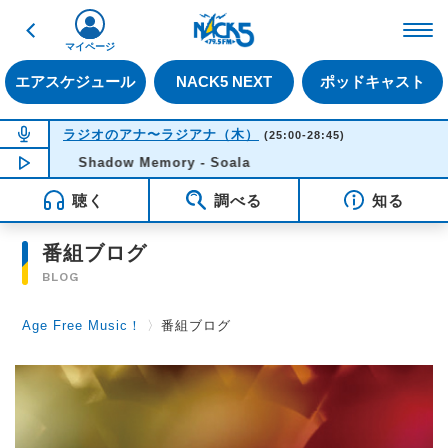
戻る
FM NACK5 79.5MHz（
マイページ
エアスケジュール
NACK5 NEXT
ポッドキャスト
NOW ON AIR
ラジオのアナ〜ラジアナ（木）
(25:00-28:45)
NOW PLAYING
Shadow Memory - Soala
04:22
聴く
調べる
知る
番組ブログ
BLOG
Age Free Music！
〉
番組ブログ