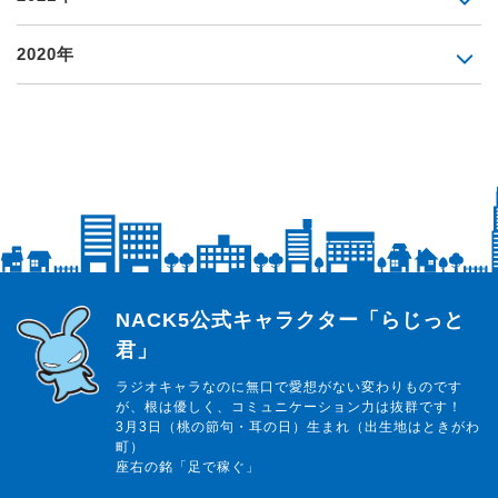
2020年
らじっと君
NACK5公式キャラクター「らじっと
君」
ラジオキャラなのに無口で愛想がない変わりものです
が、根は優しく、コミュニケーション力は抜群です！
3月3日（桃の節句・耳の日）生まれ（出生地はときがわ
町）
座右の銘「足で稼ぐ」