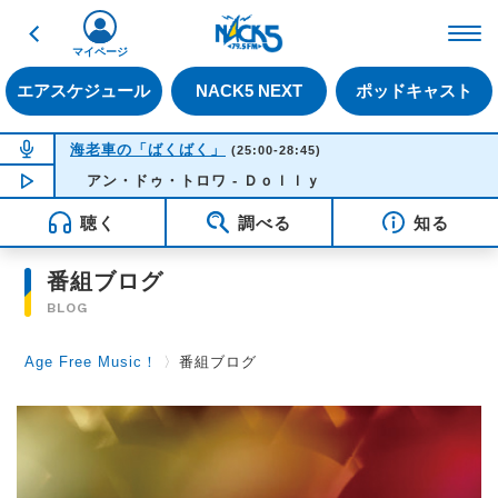
戻る
FM NACK5 79.5MHz（
マイページ
エアスケジュール
NACK5 NEXT
ポッドキャスト
NOW ON AIR
海老車の「ばくばく」
(25:00-28:45)
NOW PLAYING
アン・ドゥ・トロワ - Ｄｏｌｌｙ
01:34
聴く
調べる
知る
番組ブログ
BLOG
Age Free Music！
〉
番組ブログ