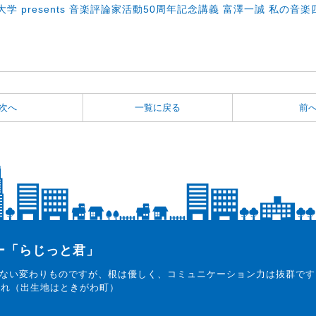
学 presents 音楽評論家活動50周年記念講義 富澤一誠 私の音
次へ
一覧に戻る
前
ター「らじっと君」
ない変わりものですが、根は優しく、コミュニケーション力は抜群です
まれ（出生地はときがわ町）