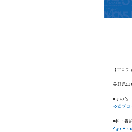
【プロフ
長野県出身
■その他
公式ブロ
■担当番
Age Fre