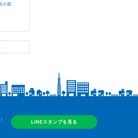
楽四小節
へ
！
LINEスタンプを見る