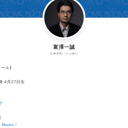
富澤一誠
とみさわ・いっせい
ィール】
 4月27日生
グ
組
e Music！