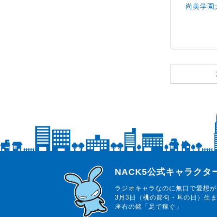
尚美学園大
らじっと君
NACK5公式キャラク
ラジオキャラなのに無口で愛想が
3月3日（桃の節句・耳の日）生
座右の銘「足で稼ぐ」