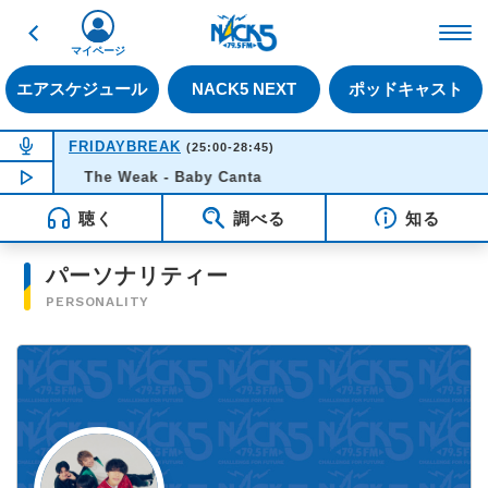
戻る
FM NACK5 79.5MHz（
マイページ
エアスケジュール
NACK5 NEXT
ポッドキャスト
NOW ON AIR
FRIDAYBREAK
(25:00-28:45)
NOW PLAYING
The Weak - Baby Canta
00:52
聴く
調べる
知る
パーソナリティー
PERSONALITY