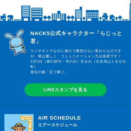
らじっと君
NACK5公式キャラクター「らじっと
君」
ラジオキャラなのに無口で愛想がない変わりものです
が、根は優しく、コミュニケーション力は抜群です！
3月3日（桃の節句・耳の日）生まれ（出生地はときがわ
町）
座右の銘「足で稼ぐ」
LINEスタンプを見る
AIR SCHEDULE
エアースケジュール