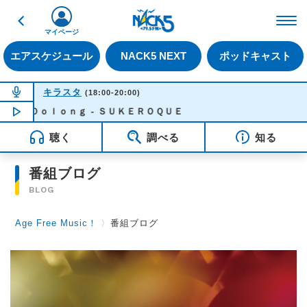
戻る
FM NACK5 79.5MHz（
マイページ
エアスケジュール
NACK5 NEXT
ポッドキャスト
NOW ON AIR
キラスタ
(18:00-20:00)
Ｏｏｌｏｎｇ - ＳＵＫＥＲＯＱＵＥ
NOW PLAYING
18:28
聴く
調べる
知る
番組ブログ
BLOG
Age Free Music！
〉
番組ブログ