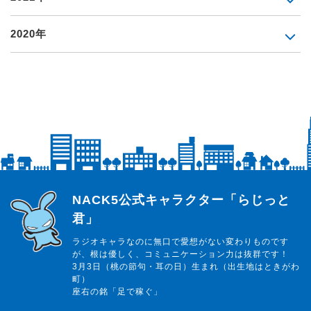
2020年
らじっと君
NACK5公式キャラクター「らじっと
君」
ラジオキャラなのに無口で愛想がない変わりものです
が、根は優しく、コミュニケーション力は抜群です！
3月3日（桃の節句・耳の日）生まれ（出生地はときがわ
町）
座右の銘「足で稼ぐ」