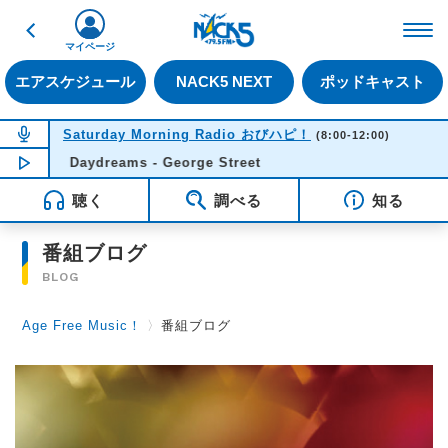
戻る
FM NACK5 79.5MHz（
マイページ
エアスケジュール
NACK5 NEXT
ポッドキャスト
NOW ON AIR
Saturday Morning Radio おびハピ！
(8:00-12:00)
NOW PLAYING
Daydreams - George Street
11:49
聴く
調べる
知る
番組ブログ
BLOG
Age Free Music！
〉
番組ブログ