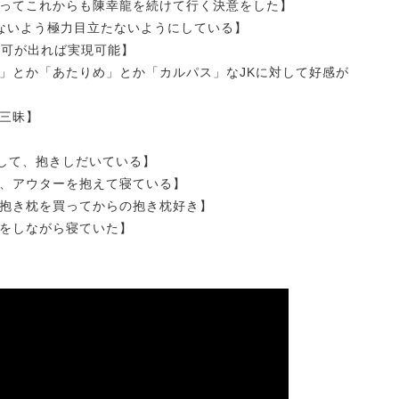
ってこれからも陳幸龍を続けて行く決意をした】
れないよう極力目立たないようにしている】
許可が出れば実現可能】
」とか「あたりめ」とか「カルパス」なJKに対して好感が
三昧】
して、抱きしだいている】
、アウターを抱えて寝ている】
した抱き枕を買ってからの抱き枕好き】
をしながら寝ていた】