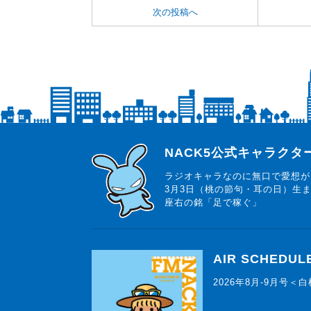
次の投稿へ
らじっと君
NACK5公式キャラク
ラジオキャラなのに無口で愛想が
3月3日（桃の節句・耳の日）生
座右の銘「足で稼ぐ」
AIR SCHEDUL
2026年8月-9月号＜