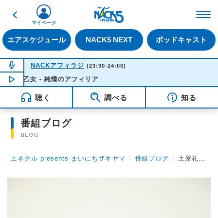
戻る
FM NACK5 79.5MHz（
マイページ
エアスケジュール
NACK5 NEXT
ポッドキャスト
NOW ON AIR
NACKアフィラジ
(23:30-24:00)
せよ乙女 - 純情のアフィリア
NOW PLAYING
23:43
聴く
調べる
知る
番組ブログ
BLOG
エネクル presents まいにちザキヤマ
〉
番組ブログ
〉
土屋礼央さんから学んだ音楽情報