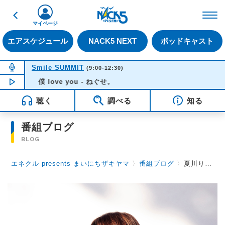
戻る
FM NACK5 79.5MHz（
マイページ
エアスケジュール
NACK5 NEXT
ポッドキャスト
NOW ON AIR
Smile SUMMIT
(9:00-12:30)
NOW PLAYING
僕 love you - ねぐせ。
09:23
聴く
調べる
知る
番組ブログ
BLOG
エネクル presents まいにちザキヤマ
〉
番組ブログ
〉
夏川りみさんから学んだ音楽情報