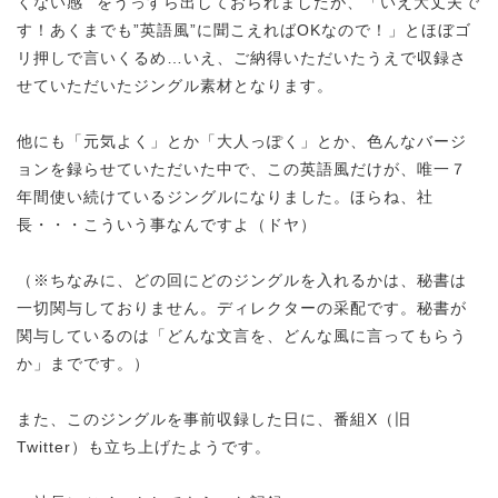
くない感””をうっすら出しておられましたが、「いえ大丈夫で
す！あくまでも”英語風”に聞こえればOKなので！」とほぼゴ
リ押しで言いくるめ…いえ、ご納得いただいたうえで収録さ
せていただいたジングル素材となります。
他にも「元気よく」とか「大人っぽく」とか、色んなバージ
ョンを録らせていただいた中で、この英語風だけが、唯一７
年間使い続けているジングルになりました。ほらね、社
長・・・こういう事なんですよ（ドヤ）
（※ちなみに、どの回にどのジングルを入れるかは、秘書は
一切関与しておりません。ディレクターの采配です。秘書が
関与しているのは「どんな文言を、どんな風に言ってもらう
か」までです。）
また、このジングルを事前収録した日に、番組X（旧
Twitter）も立ち上げたようです。