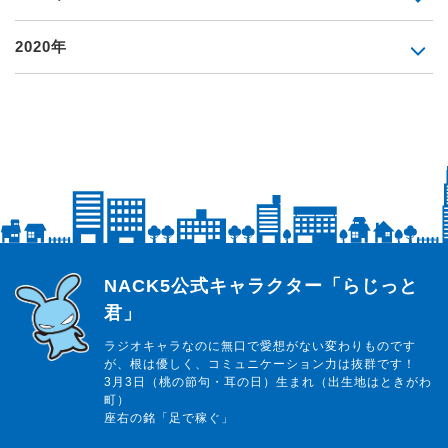
2020年
らじっと君
NACK5公式キャラクター「らじっと
君」
ラジオキャラなのに無口で愛想がない変わりものです
が、根は優しく、コミュニケーション力は抜群です！
3月3日（桃の節句・耳の日）生まれ（出生地はときがわ
町）
座右の銘「足で稼ぐ」