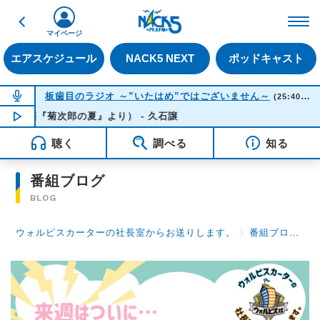
戻る
FM NACK5 79.5MHz（
マイページ
エアスケジュール
NACK5 NEXT
ポッドキャスト
NOW ON AIR
板歯目のラジオ ～”いたはめ”ではございません～
(25:40-26:00)
菊次郎の夏』より） - 久石譲
NOW PLAYING
01:54
聴く
調べる
知る
番組ブログ
BLOG
ウォルピスカーターの社長室からお送りします。
〉
番組ブログ
〉