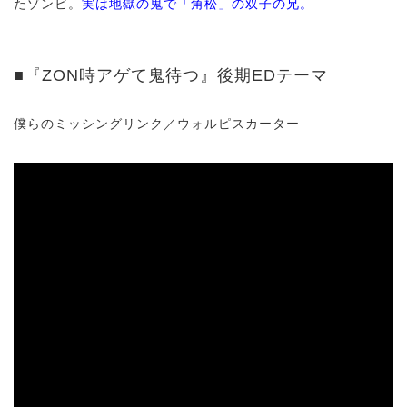
たゾンビ。
実は地獄の鬼で「角松」の双子の兄。
■『ZON時アゲて鬼待つ』後期EDテーマ
僕らのミッシングリンク／ウォルピスカーター