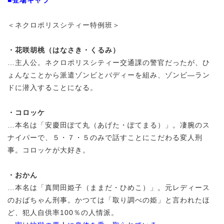
＜ネクロポリスシティー特例班＞
・花咲胡桃（はなさき・くるみ）
…主人公。ネクロポリスシティー交通課の警官だったが、ひ
ょんなことから派遣ゾンビとバディーを組み、ゾンビ―ラン
ドに潜入することになる。
・コロッケ
…本名は「安慶田ぽて丸（あげた・ぽてまる）」。凄腕のス
ナイパーで、５・７・５のみで話すことにこだわる変人刑
事。コロッケが大好き。
・おかん
…本名は「真間田姫子（ままだ・ひめこ）」。元レディース
のおばちゃん刑事。かつては「取り調べの姫」と言われたほ
ど、犯人自供率100％の人情派。