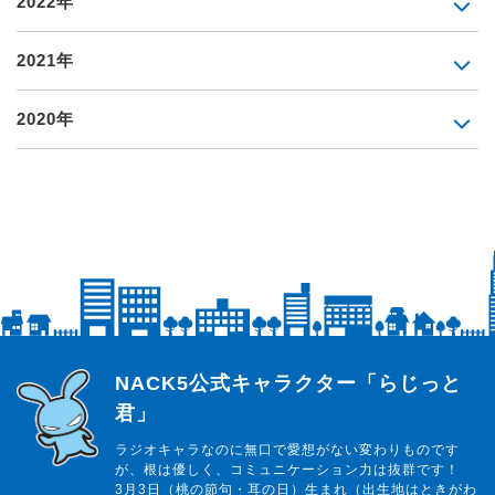
2022年
2021年
2020年
らじっと君
NACK5公式キャラクター「らじっと
君」
ラジオキャラなのに無口で愛想がない変わりものです
が、根は優しく、コミュニケーション力は抜群です！
3月3日（桃の節句・耳の日）生まれ（出生地はときがわ