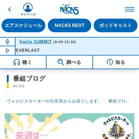
戻る
FM NACK5 79.5MHz（
マイページ
エアスケジュール
NACK5 NEXT
ポッドキャスト
NOW ON AIR
Smile SUMMIT
(9:00-12:30)
- EVERLAST
NOW PLAYING
11:02
聴く
調べる
知る
番組ブログ
BLOG
ウォルピスカーターの社長室からお送りします。
〉
番組ブログ
〉