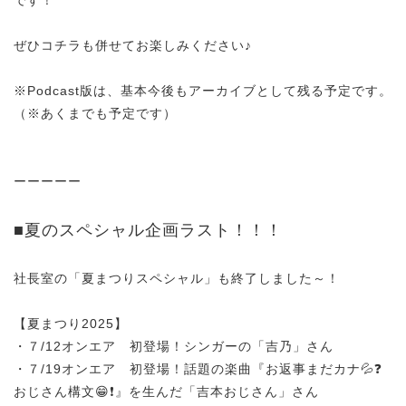
ぜひコチラも併せてお楽しみください♪
※Podcast版は、基本今後もアーカイブとして残る予定です。
（※あくまでも予定です）
ーーーーー
■夏のスペシャル企画ラスト！！！
社長室の「夏まつりスペシャル」も終了しました～！
【夏まつり2025】
・７/12オンエア 初登場！シンガーの「吉乃」さん
・７/19オンエア 初登場！話題の楽曲『お返事まだカナ💦❓
おじさん構文😁❗️』を生んだ「吉本おじさん」さん