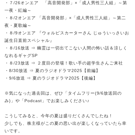
・７/26オンエア 「高音開発部」×「成人男性三人組」～第
一夜・紅編～
・８/2オンエア 「高音開発部」×「成人男性三人組」～第二
夜・夏歌編～
・８/9オンエア 『ウォルピスカーターさん じゅういっさいお
誕生日直前スペシャル』
・８/16放送 ⇒ 幽霊は一切出てこない人間の怖い話＆涼しく
なれるギャグSP
・８/23放送 ⇒ ２度目の登場！歌い手の超学生さんご来社
・8/30放送 ⇒ 夏のラジオドラマ2025【前編】
・9/6放送 ⇒ 夏のラジオドラマ2025【後編】
※気になった過去回は、ぜひ「タイムフリー(9/6放送回の
み)」や「Podcast」でお楽しみください♪
こうしてみると、今年の夏は盛りだくさんでしたね！
少しでも、株主様がこの夏の思い出が楽しくなっていたら幸
いです。