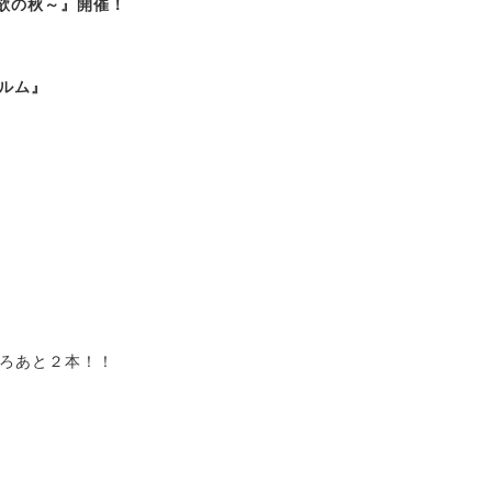
音欲の秋～』開催！
ルム』
ろあと２本！！