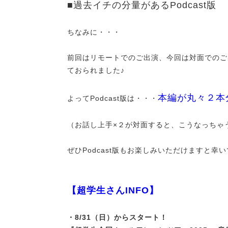
■過去イチの分量があるPodcast版
ちなみに・・・
前回はリモートでのご出演、今回は対面でのご
ておられました♪
本編が丸々２本
よってPodcast版は・・・
（お話し上手×２が対面すると、こうなっちゃ
ぜひPodcast版もお楽しみいただけますと幸い
【超学生さんINFO】
・8/31（日）からスタート！