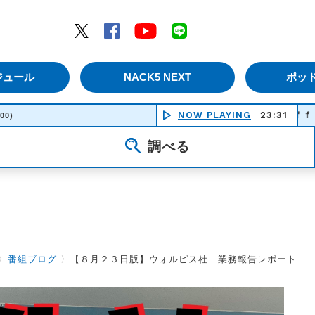
エムナックファイブ）
Twitter
Facebook
YouTube
LINE
ジュール
NACK5 NEXT
ポッ
異端なスター - Ｏｆｆｉｃｉａｌ髭男ｄ
NOW PLAYING
23:31
:00)
調べる
〉
番組ブログ
〉
【８月２３日版】ウォルピス社 業務報告レポート