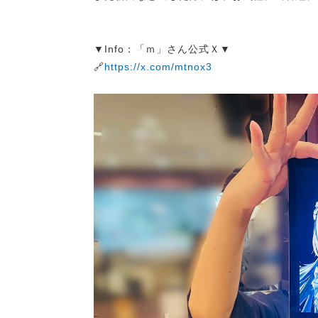
▼Info：「ｍ」さん公式Ｘ▼
🔗
https://x.com/mtnox3