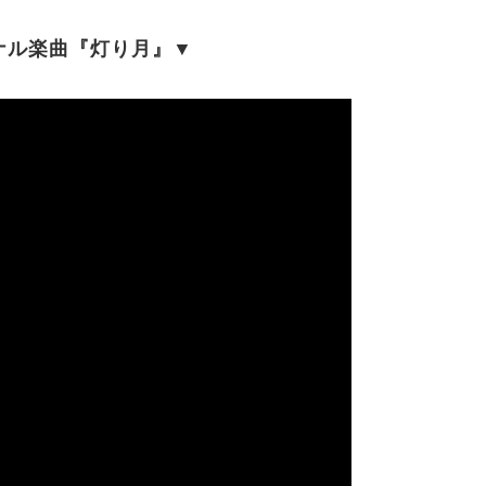
ナル楽曲『灯り月』▼