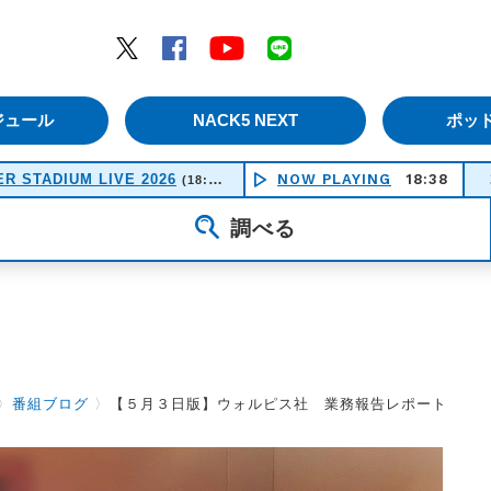
エムナックファイブ）
Twitter
Facebook
YouTube
LINE
ジュール
NACK5 NEXT
ポッ
R STADIUM LIVE 2026
NOW PLAYING
君がくれた夏 - 
18:38
(18:50-21:30)
調べる
〉
番組ブログ
〉
【５月３日版】ウォルピス社 業務報告レポート