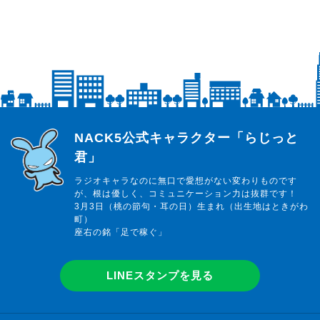
らじっと君
NACK5公式キャラクター「らじっと
君」
ラジオキャラなのに無口で愛想がない変わりものです
が、根は優しく、コミュニケーション力は抜群です！
3月3日（桃の節句・耳の日）生まれ（出生地はときがわ
町）
座右の銘「足で稼ぐ」
LINEスタンプを見る