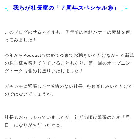
˗ˏˋ
我らが社長室の「７周年スペシャル㊗」
ˎˊ˗
このブログのサムネイルも、７年前の番組バナーの素材を使
ってみました！
今年からPodcastも始めて今までお聴きいただけなかった新規
の株主様も増えてきていることもあり、第一回のオープニン
グトークも含めお送りいたしました！
ガチガチに緊張した""感情のない社長""をお楽しみいただけた
のではないでしょうか。
社長もおっしゃっていましたが、初期の頃は緊張のため「早
口」になりがちだった社長。