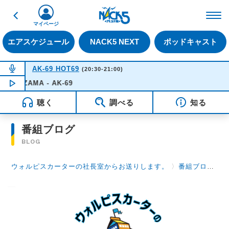
戻る
FM NACK5 79.5MHz（
マイページ
エアスケジュール
NACK5 NEXT
ポッドキャスト
NOW ON AIR
AK-69 HOT69
(20:30-21:00)
IKIZAMA - AK-69
NOW PLAYING
20:49
聴く
調べる
知る
番組ブログ
BLOG
ウォルピスカーターの社長室からお送りします。
〉
番組ブログ
〉