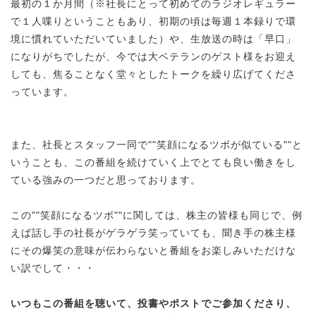
最初の１か月間（※社長にとって初めてのラジオレギュラー
で１人喋りということもあり、初期の頃は毎週１本録りで環
境に慣れていただいていました）や、生放送の時は「早口」
になりがちでしたが、今では大ベテランのゲスト様をお迎え
しても、焦ることなく堂々としたトークを繰り広げてくださ
っています。
また、社長とスタッフ一同で""笑顔になるツボが似ている""と
いうことも、この番組を続けていく上でとても良い働きをし
ている強みの一つだと思っております。
この""笑顔になるツボ""に関しては、株主の皆様も同じで、例
えば話し手の社長がゲラゲラ笑っていても、聞き手の株主様
にその爆笑の意味が伝わらないと番組をお楽しみいただけな
い訳でして・・・
いつもこの番組を聴いて、投書やポストでご参加くださり、