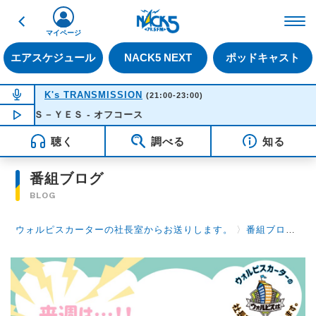
戻る
FM NACK5 79.5MHz（
マイページ
エアスケジュール
NACK5 NEXT
ポッドキャスト
NOW ON AIR
K's TRANSMISSION
(21:00-23:00)
Ｓ－ＹＥＳ - オフコース
NOW PLAYING
22:11
聴く
調べる
知る
番組ブログ
BLOG
ウォルピスカーターの社長室からお送りします。
〉
番組ブログ
〉