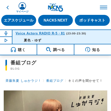
戻る
FM NACK5 79.5MHz（
マイページ
エアスケジュール
NACK5 NEXT
ポッドキャスト
NOW ON AIR
Voice Actors RADIO R-5・81
(23:00-23:30)
NOW PLAYING
夏色 - ゆず
23:02
聴く
調べる
知る
番組ブログ
BLOG
斉藤朱夏 しゅかラジ！
〉
番組ブログ
〉
キミの声を聞かせて！