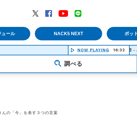
エムナックファイブ）
Twitter
Facebook
YouTube
LINE
ジュール
NACK5 NEXT
ポッ
NOW PLAYING
ス－ダラ節 - ハナ肇と
16:32
調べる
さんの「今」を表す３つの言葉