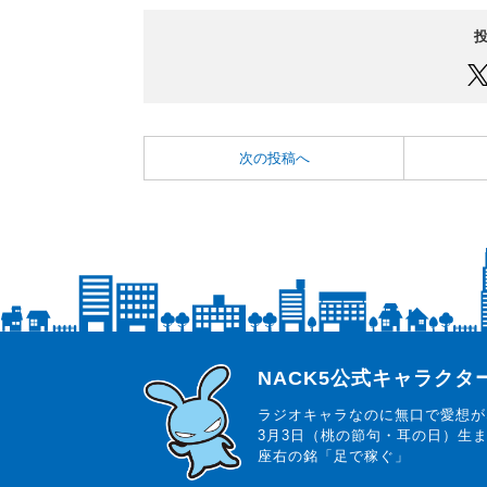
次の投稿へ
らじっと君
NACK5公式キャラク
ラジオキャラなのに無口で愛想が
3月3日（桃の節句・耳の日）生
座右の銘「足で稼ぐ」