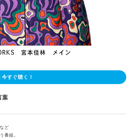
今すぐ聴く！
言葉
など
う番組。