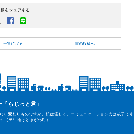
投稿をシェアする
Twitter
Facebook
LINEでシェアするボタン
一覧に戻る
前の投稿へ
ター「らじっと君」
ない変わりものですが、根は優しく、コミュニケーション力は抜群です
まれ（出生地はときがわ町）