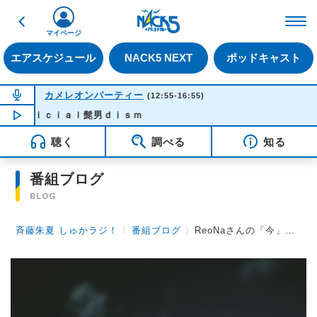
戻る
FM NACK5 79.5MHz（
マイページ
エアスケジュール
NACK5 NEXT
ポッドキャスト
NOW ON AIR
カメレオンパーティー
(12:55-16:55)
Ｏｆｆｉｃｉａｌ髭男ｄｉｓｍ
NOW PLAYING
13:26
聴く
調べる
知る
番組ブログ
BLOG
斉藤朱夏 しゅかラジ！
〉
番組ブログ
〉
ReoNaさんの「今」を表す３つの言葉