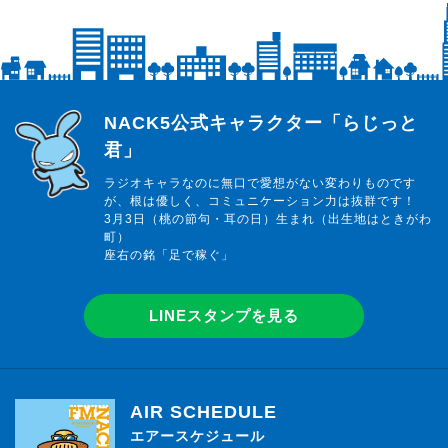
らじっと君
NACK5公式キャラクター「らじっと
君」
ラジオキャラなのに無口で愛想がない変わりものです
が、根は優しく、コミュニケーション力は抜群です！
3月3日（桃の節句・耳の日）生まれ（出生地はときがわ
町）
座右の銘「足で稼ぐ」
LINEスタンプを見る
AIR SCHEDULE
エアースケジュール