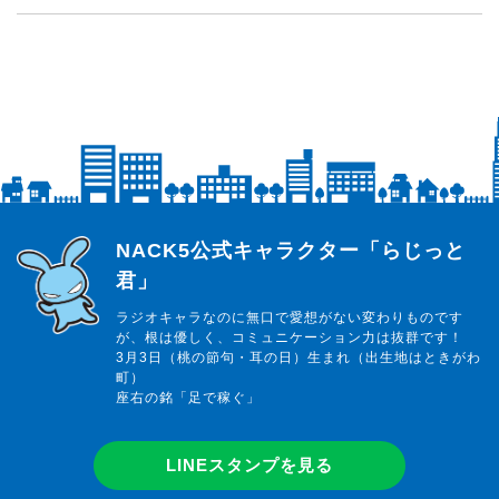
らじっと君
NACK5公式キャラクター「らじっと
君」
ラジオキャラなのに無口で愛想がない変わりものです
が、根は優しく、コミュニケーション力は抜群です！
3月3日（桃の節句・耳の日）生まれ（出生地はときがわ
町）
座右の銘「足で稼ぐ」
LINEスタンプを見る