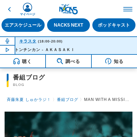
戻る
FM NACK5 79.5MHz（
マイページ
エアスケジュール
NACK5 NEXT
ポッドキャスト
NOW ON AIR
キラスタ
(18:00-20:00)
トンチンカン - ＡＫＡＳＡＫＩ
NOW PLAYING
18:50
聴く
調べる
知る
番組ブログ
BLOG
斉藤朱夏 しゅかラジ！
〉
番組ブログ
〉
MAN WITH A MISSION Jean-Ken Johnnyさんの「今」を表す３つの言葉