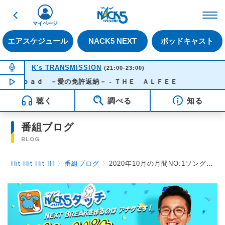
戻る
FM NACK5 79.5MHz（
マイページ
エアスケジュール
NACK5 NEXT
ポッドキャスト
NOW ON AIR
K's TRANSMISSION
(21:00-23:00)
ｒｏａｄ －愛の免許返納－ - ＴＨＥ ＡＬＦＥＥ
NOW PLAYING
21:30
聴く
調べる
知る
番組ブログ
BLOG
Hit Hit Hit !!!
〉
番組ブログ
〉
2020年10月の月間NO.1ソングが決定！