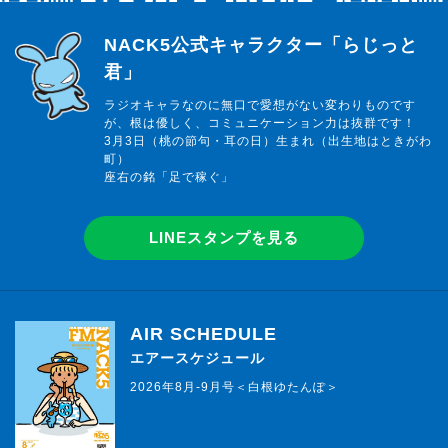
らじっと君
NACK5公式キャラクター「らじっと
君」
ラジオキャラなのに無口で愛想がない変わりものです
が、根は優しく、コミュニケーション力は抜群です！
3月3日（桃の節句・耳の日）生まれ（出生地はときがわ
町）
座右の銘「足で稼ぐ」
LINEスタンプを見る
AIR SCHEDULE
エアースケジュール
2026年8月-9月号＜白根ゆたんぽ＞